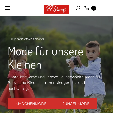
Warenkorb
Inhalt
0
Suchen
springen
Für jeden etwas dabei.
Mode für unsere
Kleinen
Bunte, bequeme und liebevoll ausgewählte Mode für
Babys und Kinder – immer kindgerecht und
hochwertig.
MÄDCHENMODE
JUNGENMODE