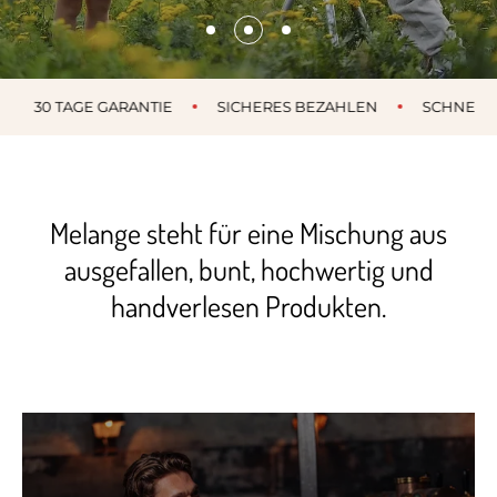
30 TAGE GARANTIE
SICHERES BEZAHLEN
SCHNELLER V
Melange steht für eine Mischung aus
ausgefallen, bunt, hochwertig und
handverlesen Produkten.