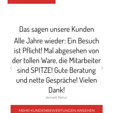
Das sagen unsere Kunden
Alle Jahre wieder: Ein Besuch
ist Pflicht! Mal abgesehen von
fr
äre
der tollen Ware, die Mitarbeiter
m
sind SPITZE! Gute Beratung
und nette Gespräche! Vielen
Dank!
Annett Retur
MEHR KUNDENBEWERTUNGEN ANSEHEN