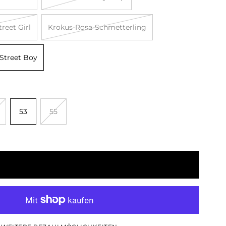
reet Girl
Krokus-Rosa-Schmetterling
Street Boy
53
55
IN DEN WARENKORB LEGEN