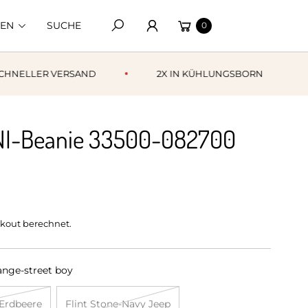
Warenkorb
EN
SUCHE
0
Suchen
ELLER VERSAND
2X IN KÜHLUNGSBORN
NI-Beanie 33500-082700
kout berechnet.
ange-street boy
-Erdbeere
Flint Stone-Navy Jeep