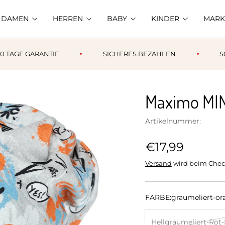
DAMEN
HERREN
BABY
KINDER
MARK
AGE GARANTIE
SICHERES BEZAHLEN
SCHN
Maximo MI
Artikelnummer:
€17,99
Versand
wird beim Chec
FARBE:
graumeliert-or
Hellgraumeliert-Rot